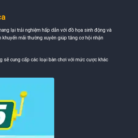
ca
 mang lại trải nghiệm hấp dẫn với đồ họa sinh động và
iện khuyến mãi thường xuyên giúp tăng cơ hội nhận
ảng sẽ cung cấp các loại bàn chơi với mức cược khác