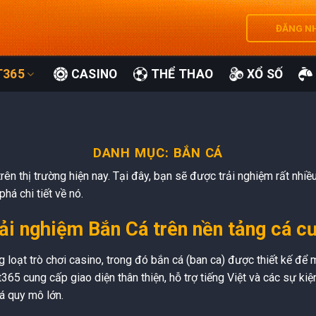
ĐĂNG N
T365
CASINO
THỂ THAO
XỔ SỐ
DANH MỤC:
BẮN CÁ
n thị trường hiện nay. Tại đây, bạn sẽ được trải nghiệm rất nhiều t
há chi tiết về nó.
ải nghiệm Bắn Cá trên nền tảng cá c
g loạt trò chơi casino, trong đó bắn cá (ban ca) được thiết kế để
365 cung cấp giao diện thân thiện, hỗ trợ tiếng Việt và các sự k
á quy mô lớn.