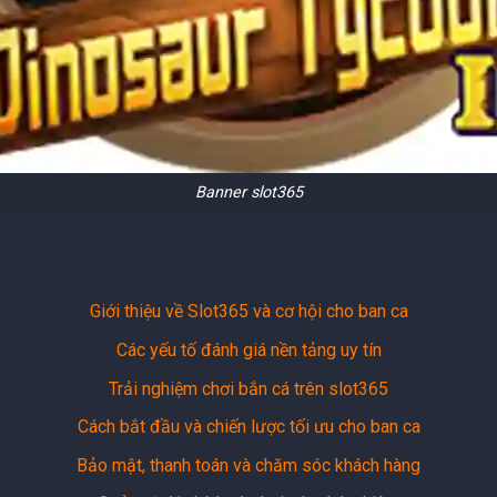
Banner slot365
Giới thiệu về Slot365 và cơ hội cho ban ca
Các yếu tố đánh giá nền tảng uy tín
Trải nghiệm chơi bắn cá trên slot365
Cách bắt đầu và chiến lược tối ưu cho ban ca
Bảo mật, thanh toán và chăm sóc khách hàng