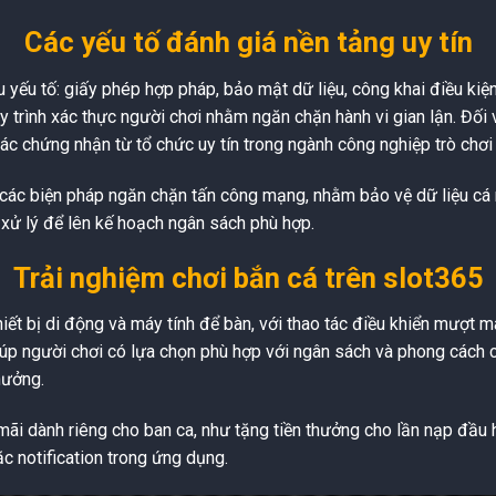
Các yếu tố đánh giá nền tảng uy tín
yếu tố: giấy phép hợp pháp, bảo mật dữ liệu, công khai điều kiện 
 quy trình xác thực người chơi nhằm ngăn chặn hành vi gian lận. Đ
c chứng nhận từ tổ chức uy tín trong ngành công nghiệp trò chơi
c biện pháp ngăn chặn tấn công mạng, nhằm bảo vệ dữ liệu cá n
n xử lý để lên kế hoạch ngân sách phù hợp.
Trải nghiệm chơi bắn cá trên slot365
hiết bị di động và máy tính để bàn, với thao tác điều khiển mượt
giúp người chơi có lựa chọn phù hợp với ngân sách và phong cách 
hưởng.
mãi dành riêng cho ban ca, như tặng tiền thưởng cho lần nạp đầu 
c notification trong ứng dụng.