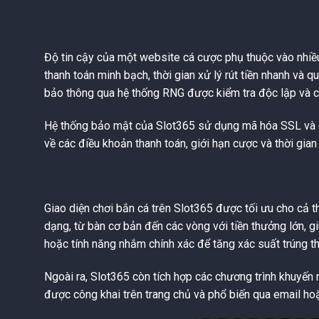
Độ tin cậy của một website cá cược phụ thuộc vào nhiều 
thanh toán minh bạch, thời gian xử lý rút tiền nhanh và
bảo thông qua hệ thống RNG được kiểm tra độc lập và cá
Hệ thống bảo mật của Slot365 sử dụng mã hóa SSL và cá
về các điều khoản thanh toán, giới hạn cược và thời gia
Giao diện chơi bắn cá trên Slot365 được tối ưu cho cả t
dạng, từ bàn cơ bản đến các vòng với tiền thưởng lớn, 
hoặc tính năng nhắm chính xác để tăng xác suất trúng t
Ngoài ra, Slot365 còn tích hợp các chương trình khuyến 
được công khai trên trang chủ và phổ biến qua email hoặ