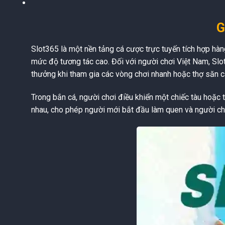
G
Slot365 là một nền tảng cá cược trực tuyến tích hợp hàn
mức độ tương tác cao. Đối với người chơi Việt Nam, Slot
thưởng khi tham gia các vòng chơi nhanh hoặc thợ săn c
Trong bắn cá, người chơi điều khiển một chiếc tàu hoặc 
nhau, cho phép người mới bắt đầu làm quen và người chơ