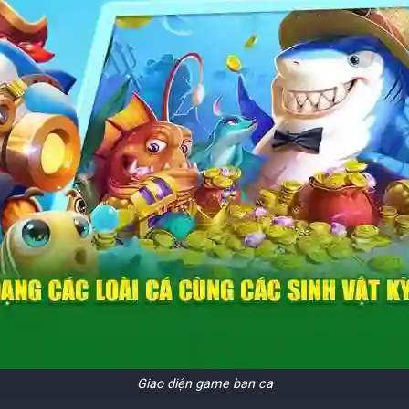
Giao diện game ban ca