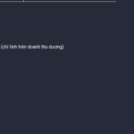
(chỉ tính trên doanh thu dương).