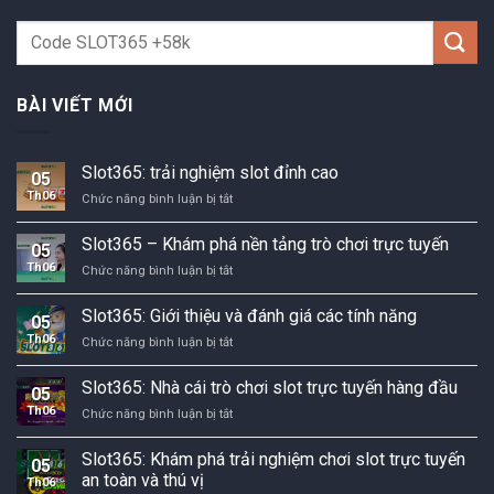
BÀI VIẾT MỚI
Slot365: trải nghiệm slot đỉnh cao
05
Th06
Slot365:
Chức năng bình luận bị tắt
trải
nghiệm
Slot365 – Khám phá nền tảng trò chơi trực tuyến
05
slot
Th06
Slot365
Chức năng bình luận bị tắt
đỉnh
–
cao
Khám
Slot365: Giới thiệu và đánh giá các tính năng
05
phá
Th06
Slot365:
Chức năng bình luận bị tắt
nền
Giới
tảng
thiệu
trò
Slot365: Nhà cái trò chơi slot trực tuyến hàng đầu
05
và
chơi
Th06
Slot365:
Chức năng bình luận bị tắt
đánh
trực
Nhà
giá
tuyến
cái
các
Slot365: Khám phá trải nghiệm chơi slot trực tuyến
05
trò
tính
an toàn và thú vị
Th06
chơi
năng