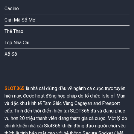
cược
trực
Casino
tuyến
Giải Mã Sổ Mơ
Thể Thao
Top Nhà Cái
Xổ Số
SLOT365
là nhà cái đứng đầu về ngành cá cược trực tuyến
hiện nay, được hoạt động hợp pháp do tổ chức Isle of Man
và đặc khu kinh tế Tam Giác Vàng Cagayan and Freeport
cấp. Tính đến thời điểm hiện tại SLOT365 đã và đang phục
vụ hơn 20 triệu thành viên đang tham gia cá cược. Một lý do
chính khiến nhà cái Slot365 khiến đông đảo người chơi yêu
thích là tính bảo mật cao với hệ thống Secure Socket ( Mã