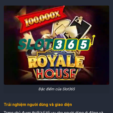
Đặc điểm của Slot365
Trải nghiệm người dùng và giao diện
Trang chủ được thiết kế tối ưu cho người dùng di động và