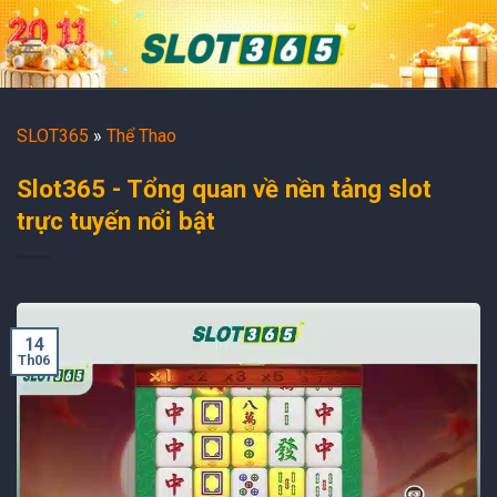
Skip
to
content
SLOT365
»
Thể Thao
Slot365 - Tổng quan về nền tảng slot
trực tuyến nổi bật
14
Th06