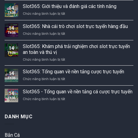
Khám
Slot365: Giới thiệu và đánh giá các tính năng
14
phá
Th06
Slot365:
Chức năng bình luận bị tắt
nền
Giới
tảng
thiệu
trò
Slot365: Nhà cái trò chơi slot trực tuyến hàng đầu
14
và
chơi
Th06
Slot365:
Chức năng bình luận bị tắt
đánh
trực
Nhà
giá
tuyến
cái
các
Slot365: Khám phá trải nghiệm chơi slot trực tuyến
14
trò
tính
an toàn và thú vị
Th06
chơi
năng
Slot365:
Chức năng bình luận bị tắt
slot
Khám
trực
phá
tuyến
Slot365: Tổng quan về nền tảng cược trực tuyến
14
trải
hàng
Th06
Slot365:
Chức năng bình luận bị tắt
nghiệm
đầu
Tổng
chơi
quan
Slot365 - Tổng quan về nền tảng cá cược trực tuyến
slot
14
về
trực
Th06
Slot365
Chức năng bình luận bị tắt
nền
tuyến
-
tảng
an
Tổng
cược
toàn
quan
trực
DANH MỤC
và
về
tuyến
thú
nền
vị
tảng
Bắn Cá
cá