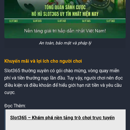
An toàn, bảo mật và pháp lý
Khuyến mãi và lợi ích cho người chơi
Slot365 thường xuyên có gói chào mừng, vòng quay miễn
phí và tiền thưởng nạp lần đầu. Tuy vậy, người chơi nên đọc
điều kiện và điều khoản để hiểu giới hạn rút tiền và yêu cầu
cược.
Đọc Thêm:
Slot365 – Khám phá nền tảng trò chơi trực tuyến