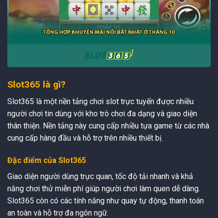
Slot365 là gì?
Slot365 là một nền tảng chơi slot trực tuyến được nhiều
người chơi tin dùng với kho trò chơi đa dạng và giao diện
thân thiện. Nền tảng này cung cấp nhiều tựa game từ các nhà
cung cấp hàng đầu và hỗ trợ trên nhiều thiết bị.
Đặc điểm của Slot365
Giao diện người dùng trực quan, tốc độ tải nhanh và khả
năng chơi thử miễn phí giúp người chơi làm quen dễ dàng.
Slot365 còn có các tính năng như quay tự động, thanh toán
an toàn và hỗ trợ đa ngôn ngữ.